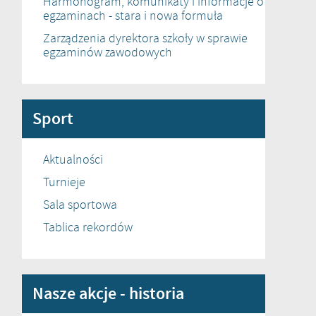
Harmonogram, komunikaty i informacje o
egzaminach - stara i nowa formuła
Zarządzenia dyrektora szkoły w sprawie
egzaminów zawodowych
Sport
Aktualności
Turnieje
Sala sportowa
Tablica rekordów
Nasze akcje - historia