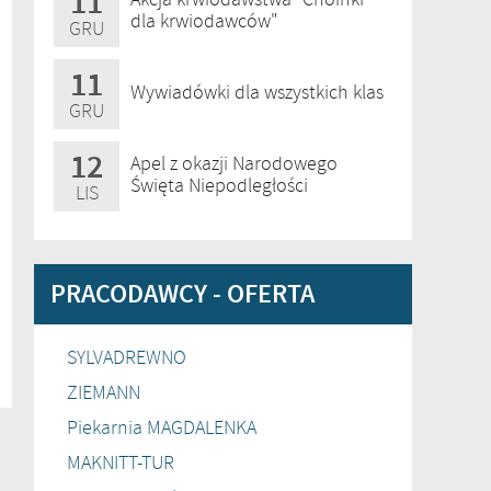
11
dla krwiodawców"
GRU
11
Wywiadówki dla wszystkich klas
GRU
12
Apel z okazji Narodowego
Święta Niepodległości
LIS
PRACODAWCY - OFERTA
SYLVADREWNO
ZIEMANN
Piekarnia MAGDALENKA
MAKNITT-TUR