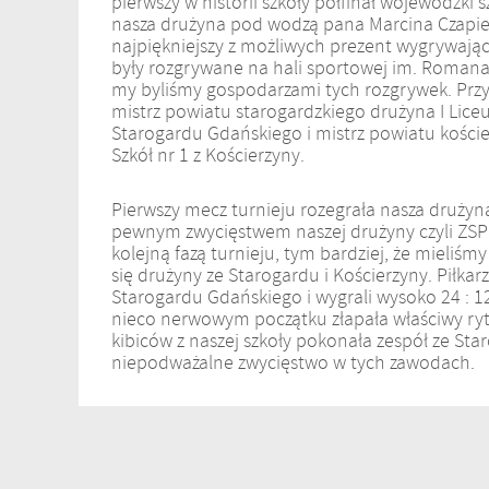
pierwszy w historii szkoły półfinał wojewódzk
nasza drużyna pod wodzą pana Marcina Czapie
najpiękniejszy z możliwych prezent wygrywając 
były rozgrywane na hali sportowej im. Romana
my byliśmy gospodarzami tych rozgrywek. Przys
mistrz powiatu starogardzkiego drużyna I Lice
Starogardu Gdańskiego i mistrz powiatu kośc
Szkół nr 1 z Kościerzyny.
Pierwszy mecz turnieju rozegrała nasza drużyna
pewnym zwycięstwem naszej drużyny czyli ZSP Ma
kolejną fazą turnieju, tym bardziej, że mieli
się drużyny ze Starogardu i Kościerzyny. Piłkar
Starogardu Gdańskiego i wygrali wysoko 24 : 1
nieco nerwowym początku złapała właściwy ryt
kibiców z naszej szkoły pokonała zespół ze St
niepodważalne zwycięstwo w tych zawodach.