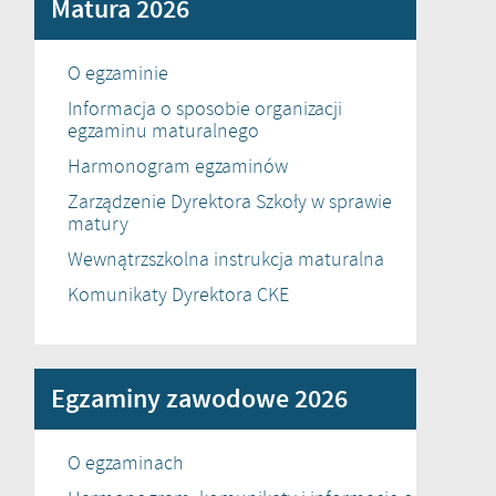
Matura 2026
O egzaminie
Informacja o sposobie organizacji
egzaminu maturalnego
Harmonogram egzaminów
Zarządzenie Dyrektora Szkoły w sprawie
matury
Wewnątrzszkolna instrukcja maturalna
Komunikaty Dyrektora CKE
Egzaminy zawodowe 2026
O egzaminach