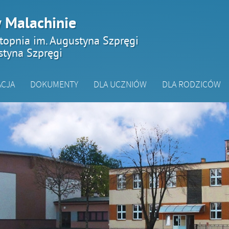
 Malachinie
topnia im. Augustyna Szpręgi
styna Szpręgi
ACJA
DOKUMENTY
DLA UCZNIÓW
DLA RODZICÓW