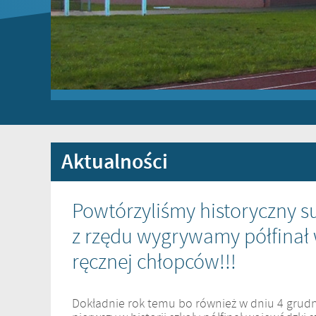
Aktualności
Powtórzyliśmy historyczny su
z rzędu wygrywamy półfinał 
ręcznej chłopców!!!
Dokładnie rok temu bo również w dniu 4 grudn