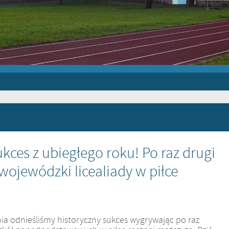
kces z ubiegłego roku! Po raz drugi
wojewódzki licealiady w piłce
ia odnieśliśmy historyczny sukces wygrywając po raz