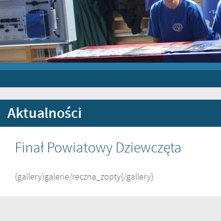
Aktualności
Finał Powiatowy Dziewczęta
{gallery}galerie/reczna_zopty{/gallery}