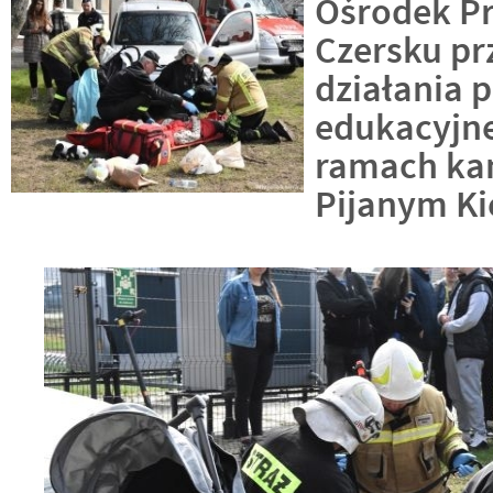
Ośrodek Pr
Czersku pr
działania p
edukacyjn
ramach ka
Pijanym K