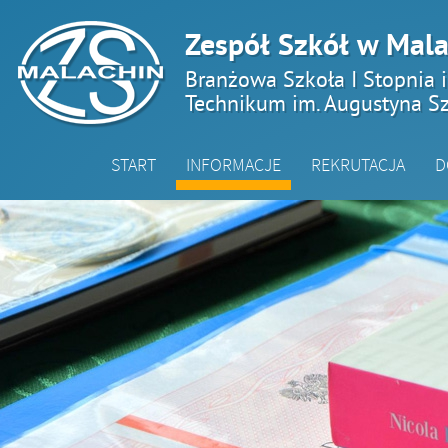
Zespół Szkół w Mala
Branżowa Szkoła I Stopnia 
Technikum im. Augustyna Sz
START
INFORMACJE
REKRUTACJA
D