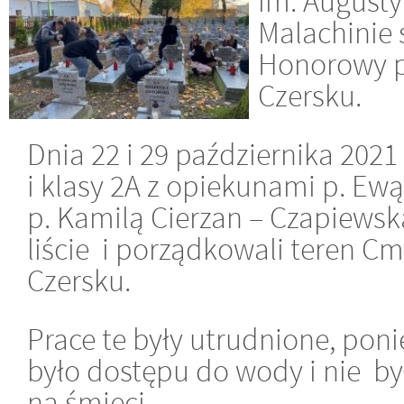
im. Augusty
Malachinie 
Honorowy p
Czersku.
Dnia 22 i 29 października 2021
i klasy 2A z opiekunami p. Ewą
p. Kamilą Cierzan – Czapiewską
liście i porządkowali teren 
Czersku.
Prace te były utrudnione, pon
było dostępu do wody i nie b
na śmieci.