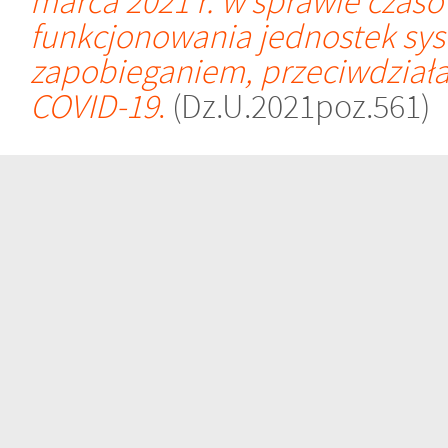
marca 2021 r. w sprawie czas
funkcjonowania jednostek sys
zapobieganiem, przeciwdział
COVID-19
.
(Dz.U.2021poz.561)