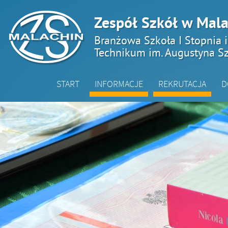
Zespół Szkół w Mala
Branżowa Szkoła I Stopnia 
Technikum im. Augustyna Sz
START
INFORMACJE
REKRUTACJA
D