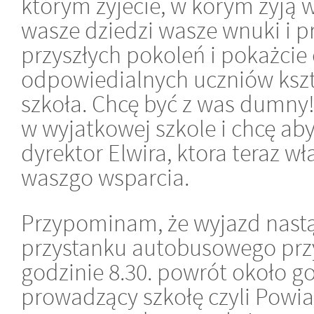
którym żyjecie, w kórym żyją wa
wasze dziedzi wasze wnuki i p
przyszłych pokoleń i pokażcie 
odpowiedialnych uczniów kszt
szkoła. Chcę być z was dumny!
w wyjatkowej szkole i chcę ab
dyrektor Elwira, ktora teraz wł
waszgo wsparcia.
Przypominam, że wyjazd nast
przystanku autobusowego przy
godzinie 8.30. powrót około g
prowadzący szkołę czyli Powiat