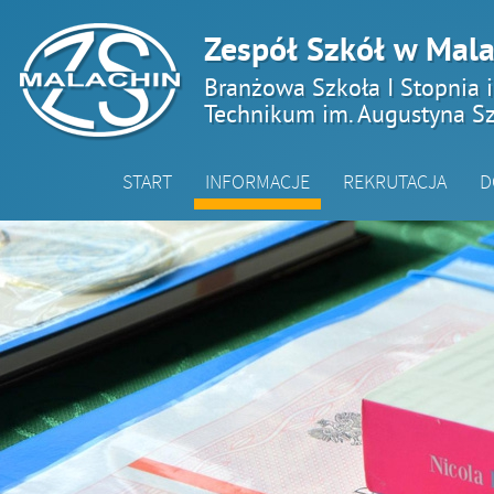
Zespół Szkół w Mala
Branżowa Szkoła I Stopnia 
Technikum im. Augustyna Sz
START
INFORMACJE
REKRUTACJA
D