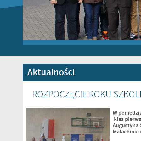
Aktualności
ROZPOCZĘCIE ROKU SZKOL
W poniedzi
klas pierws
Augustyna 
Malachinie 