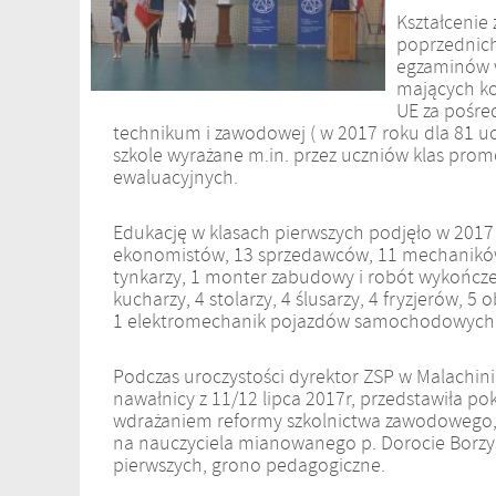
Kształcenie
poprzednich
egzaminów w
mających ko
UE za pośre
technikum i zawodowej ( w 2017 roku dla 81 uc
szkole wyrażane m.in. przez uczniów klas pro
ewaluacyjnych.
Edukację w klasach pierwszych podjęło w 2017 
ekonomistów, 13 sprzedawców, 11 mechaników
tynkarzy, 1 monter zabudowy i robót wykończen
kucharzy, 4 stolarzy, 4 ślusarzy, 4 fryzjerów, 
1 elektromechanik pojazdów samochodowych, 1
Podczas uroczystości dyrektor ZSP w Malachini
nawałnicy z 11/12 lipca 2017r, przedstawiła po
wdrażaniem reformy szkolnictwa zawodowego,
na nauczyciela mianowanego p. Dorocie Borzysz
pierwszych, grono pedagogiczne.