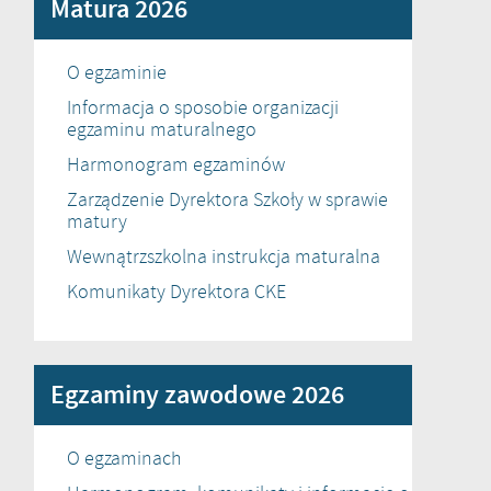
Matura 2026
O egzaminie
Informacja o sposobie organizacji
egzaminu maturalnego
Harmonogram egzaminów
Zarządzenie Dyrektora Szkoły w sprawie
matury
Wewnątrzszkolna instrukcja maturalna
Komunikaty Dyrektora CKE
Egzaminy zawodowe 2026
O egzaminach