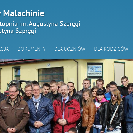
 Malachinie
topnia im. Augustyna Szpręgi
styna Szpręgi
ACJA
DOKUMENTY
DLA UCZNIÓW
DLA RODZICÓW