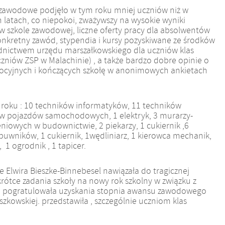
 zawodowe podjęło w tym roku mniej uczniów niż w
 latach, co niepokoi, zważywszy na wysokie wyniki
 szkole zawodowej, liczne oferty pracy dla absolwentów
nkretny zawód, stypendia i kursy pozyskiwane ze środków
dnictwem urzędu marszałkowskiego dla uczniów klas
zniów ZSP w Malachinie) , a także bardzo dobre opinie o
mocyjnych i kończących szkołę w anonimowych ankietach
roku :
10 techników informatyków, 11 techników
 pojazdów samochodowych, 1 elektryk, 3 murarzy-
iowych w budownictwie, 2 piekarzy, 1 cukiernik ,6
5 obuwników, 1 cukiernik, 1wędliniarz, 1 kierowca mechanik,
 ogrodnik , 1 tapicer.
e Elwira Bieszke-Binnebesel nawiązała do tragicznej
krótce zadania szkoły na nowy rok szkolny w związku z
 pogratulowała uzyskania stopnia awansu zawodowego
kowskiej. przedstawiła , szczególnie uczniom klas