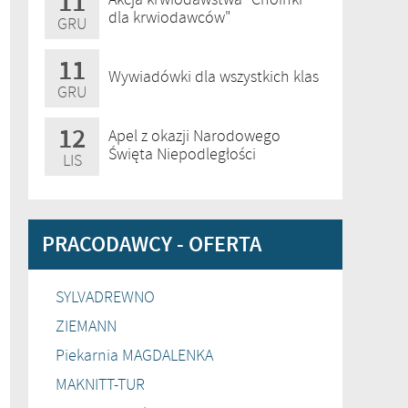
11
dla krwiodawców"
GRU
11
Wywiadówki dla wszystkich klas
GRU
12
Apel z okazji Narodowego
Święta Niepodległości
LIS
PRACODAWCY - OFERTA
SYLVADREWNO
ZIEMANN
Piekarnia MAGDALENKA
MAKNITT-TUR