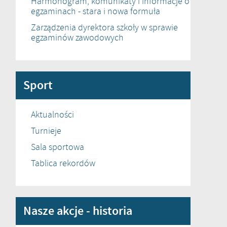
Harmonogram, komunikaty i informacje o
egzaminach - stara i nowa formuła
Zarządzenia dyrektora szkoły w sprawie
egzaminów zawodowych
Sport
Aktualności
Turnieje
Sala sportowa
Tablica rekordów
Nasze akcje - historia