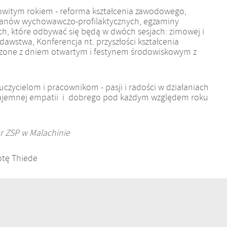
owitym rokiem - reforma kształcenia zawodowego,
lanów wychowawczo-profilaktycznych, egzaminy
h, które odbywać się będą w dwóch sesjach: zimowej i
odawstwa, Konferencja nt. przyszłości kształcenia
ączone z dniem otwartym i festynem środowiskowym z
uczycielom i pracownikom - pasji i radości w działaniach
wzajemnej empatii i dobrego pod każdym względem roku
r ZSP w Malachinie
otę Thiede