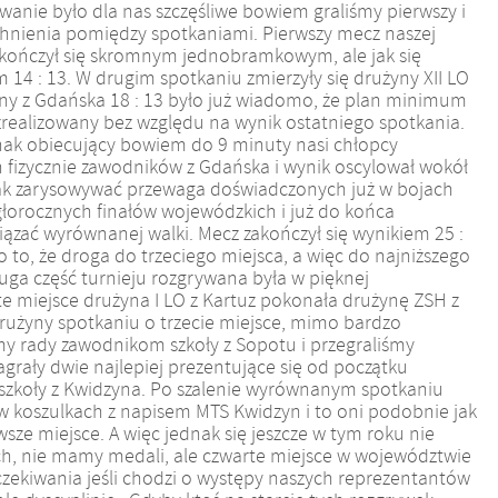
owanie było dla nas szczęśliwe bowiem graliśmy pierwszy i
tchnienia pomiędzy spotkaniami. Pierwszy mecz naszej
 zakończył się skromnym jednobramkowym, ale jak się
14 : 13. W drugim spotkaniu zmierzyły się drużyny XII LO
żyny z Gdańska 18 : 13 było już wiadomo, że plan minimum
ał zrealizowany bez względu na wynik ostatniego spotkania.
dnak obiecujący bowiem do 9 minuty nasi chłopcy
 fizycznie zawodników z Gdańska i wynik oscylował wokół
nak zarysowywać przewaga doświadczonych już w bojach
głorocznych finałów wojewódzkich i już do końca
ązać wyrównanej walki. Mecz zakończył się wynikiem 25 :
o to, że droga do trzeciego miejsca, a więc do najniższego
uga część turnieju rozgrywana była w pięknej
e miejsce drużyna I LO z Kartuz pokonała drużynę ZSH z
drużyny spotkaniu o trzecie miejsce, mimo bardzo
y rady zawodnikom szkoły z Sopotu i przegraliśmy
grały dwie najlepiej prezentujące się od początku
j szkoły z Kwidzyna. Po szalenie wyrównanym spotkaniu
y w koszulkach z napisem MTS Kwidzyn i to oni podobnie jak
sze miejsce. A więc jednak się jeszcze w tym roku nie
h, nie mamy medali, ale czwarte miejsce w województwie
oczekiwania jeśli chodzi o występy naszych reprezentantów