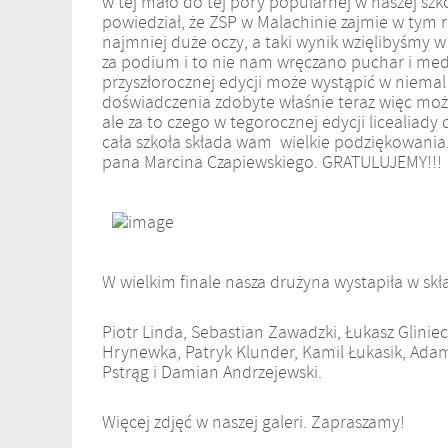
w tej mało do tej pory popularnej w naszej szk
powiedział, że ZSP w Malachinie zajmie w tym 
najmniej duże oczy, a taki wynik wzięlibyśmy w
za podium i to nie nam wręczano puchar i meda
przyszłorocznej edycji może wystąpić w niema
doświadczenia zdobyte właśnie teraz więc może
ale za to czego w tegorocznej edycji licealiady
cała szkoła składa wam wielkie podziękowani
pana Marcina Czapiewskiego. GRATULUJEMY!!!
W wielkim finale nasza drużyna wystapiła w skł
Piotr Linda, Sebastian Zawadzki, Łukasz Glinie
Hrynewka, Patryk Klunder, Kamil Łukasik, Adam
Pstrąg i Damian Andrzejewski.
Więcej zdjęć w naszej galeri. Zapraszamy!