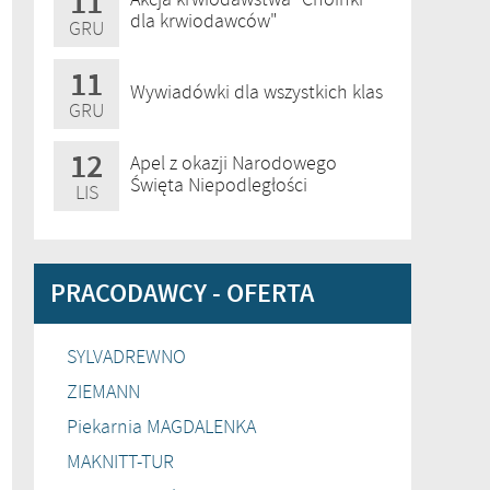
11
dla krwiodawców"
GRU
11
Wywiadówki dla wszystkich klas
GRU
12
Apel z okazji Narodowego
Święta Niepodległości
LIS
PRACODAWCY - OFERTA
SYLVADREWNO
ZIEMANN
Piekarnia MAGDALENKA
MAKNITT-TUR