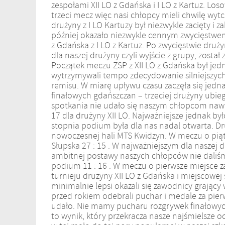
zespołami XII LO z Gdańska i I LO z Kartuz. Los
trzeci mecz więc nasi chłopcy mieli chwilę wy
drużyny z I LO Kartuzy był niezwykle zacięty i
później okazało niezwykle cennym zwycięstwem 
z Gdańska z I LO z Kartuz. Po zwycięstwie dru
dla naszej drużyny czyli wyjście z grupy, zost
Początek meczu ZSP z XII LO z Gdańska był je
wytrzymywali tempo zdecydowanie silniejszych
remisu. W miarę upływu czasu zaczęła się jed
finałowych gdańszczan – trzeciej drużyny ubie
spotkania nie udało się naszym chłopcom nawi
17 dla drużyny XII LO. Najważniejsze jednak był
stopnia podium była dla nas nadal otwarta. Dr
nowoczesnej hali MTS Kwidzyn. W meczu o piąt
Słupska 27 : 15 . W najważniejszym dla naszej 
ambitnej postawy naszych chłopców nie daliśm
podium 11 : 16 . W meczu o pierwsze miejsce za
turnieju drużyny XII LO z Gdańska i miejscowe
minimalnie lepsi okazali się zawodnicy grając
przed rokiem odebrali puchar i medale za pierw
udało. Nie mamy pucharu rozgrywek finałowyc
to wynik, który przekracza nasze najśmielsze 