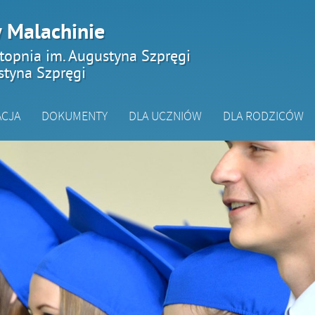
 Malachinie
topnia im. Augustyna Szpręgi
styna Szpręgi
ACJA
DOKUMENTY
DLA UCZNIÓW
DLA RODZICÓW