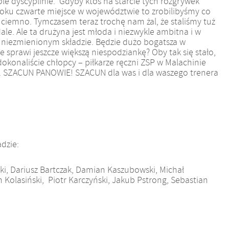
ole dyscyplinie. Gdyby ktoś na starcie tych rozgrywek
roku czwarte miejsce w województwie to zrobilibyśmy co
 ciemno. Tymczasem teraz trochę nam żal, że staliśmy tuż
le. Ale ta drużyna jest młoda i niezwykle ambitna i w
l niezmienionym składzie. Będzie dużo bogatsza w
 sprawi jeszcze większą niespodziankę? Oby tak się stało,
 dokonaliście chłopcy – piłkarze ręczni ZSP w Malachinie
a. SZACUN PANOWIE! SZACUN dla was i dla waszego trenera
adzie:
cki, Dariusz Bartczak, Damian Kaszubowski, Michał
 Kolasiński, Piotr Karczyński, Jakub Pstrong, Sebastian