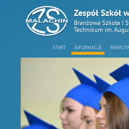
Zespół Szkół w
Branżowa Szkoła I S
Technikum im. Augu
START
INFORMACJE
REKRUT