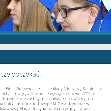
cze poczekać.
ię Finał Wojewódzki XIII Licealiady Młodzieży Szkolnej w
orii tych rozgrywek w finale wystąpiła drużyna ZSP w
ć drużyn, które zostały rozlosowane do dwóch grup
ę na hali Centrum Sportowego MTS Kwidzyn oraz w
dstawowej. Nasza drużyna trafiła do grupy II wraz z