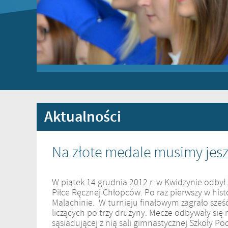
Aktualności
Na złote medale musimy jesz
W piątek 14 grudnia 2012 r. w Kwidzynie odbył s
Piłce Ręcznej Chłopców. Po raz pierwszy w hist
Malachinie. W turnieju finałowym zagrało sześ
liczących po trzy drużyny. Mecze odbywały si
sąsiadującej z nią sali gimnastycznej Szkoły Po