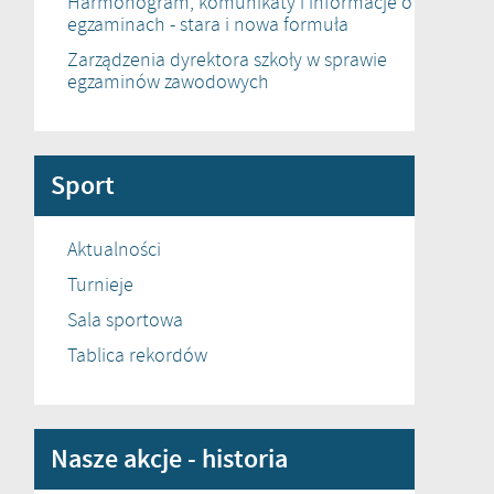
Harmonogram, komunikaty i informacje o
egzaminach - stara i nowa formuła
Zarządzenia dyrektora szkoły w sprawie
egzaminów zawodowych
Sport
Aktualności
Turnieje
Sala sportowa
Tablica rekordów
Nasze akcje - historia