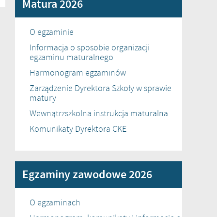
Matura 2026
O egzaminie
Informacja o sposobie organizacji
egzaminu maturalnego
Harmonogram egzaminów
Zarządzenie Dyrektora Szkoły w sprawie
matury
Wewnątrzszkolna instrukcja maturalna
Komunikaty Dyrektora CKE
Egzaminy zawodowe 2026
O egzaminach