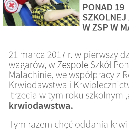
PONAD 19 
SZKOLNEJ
W ZSP W M
21 marca 2017 r. w pierwszy d
wagarów, w Zespole Szkół Po
Malachinie, we współpracy z
Krwiodawstwa i Krwiolecznict
trzecia w tym roku szkolnym 
krwiodawstwa.
Tym razem chęć oddania krwi 