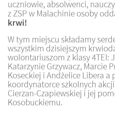
uczniowie, absolwenci, nauczy
z ZSP w Malachinie osoby odd
krwi!
W tym miejscu składamy serd
wszystkim dzisiejszym krwio
wolontariuszom z klasy 4TEI: J
Katarzynie Grzywacz, Marcie Pr
Koseckiej i Andżelice Libera a
koordynatorce szkolnych akcj
Cierzan-Czapiewskiej i jej po
Kosobuckiemu.