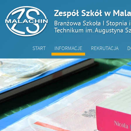
Zespół Szkół w Mala
Branżowa Szkoła I Stopnia 
Technikum im. Augustyna Sz
START
INFORMACJE
REKRUTACJA
D