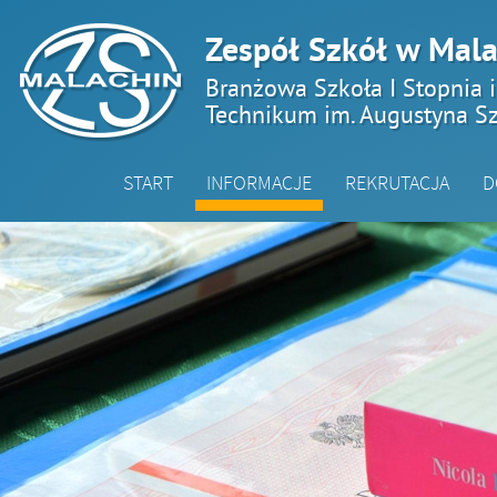
Zespół Szkół w Mala
Branżowa Szkoła I Stopnia 
Technikum im. Augustyna Sz
START
INFORMACJE
REKRUTACJA
D