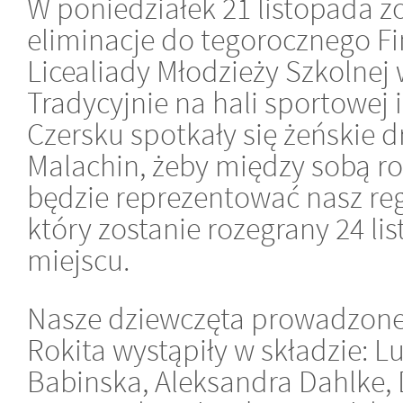
W poniedziałek 21 listopada z
eliminacje do tegorocznego F
Licealiady Młodzieży Szkolnej 
Tradycyjnie na hali sportowe
Czersku spotkały się żeńskie d
Malachin, żeby między sobą ro
będzie reprezentować nasz re
który zostanie rozegrany 24 l
miejscu.
Nasze dziewczęta prowadzone
Rokita wystąpiły w składzie: L
Babinska, Aleksandra Dahlke,