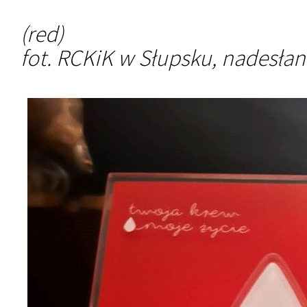
(red)
fot. RCKiK w Słupsku, nadesła