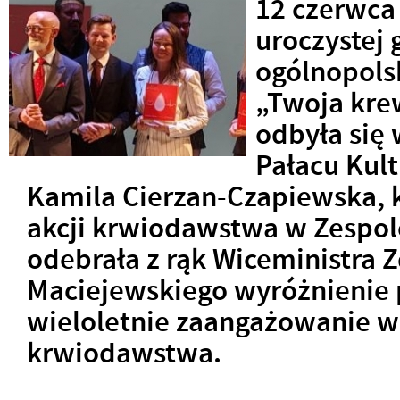
12 czerwca
uroczystej
ogólnopols
„Twoja krew
odbyła się 
Pałacu Kult
Kamila Cierzan-Czapiewska, 
akcji krwiodawstwa w Zespol
odebrała z rąk Wiceministra 
Maciejewskiego wyróżnienie 
wieloletnie zaangażowanie 
krwiodawstwa.